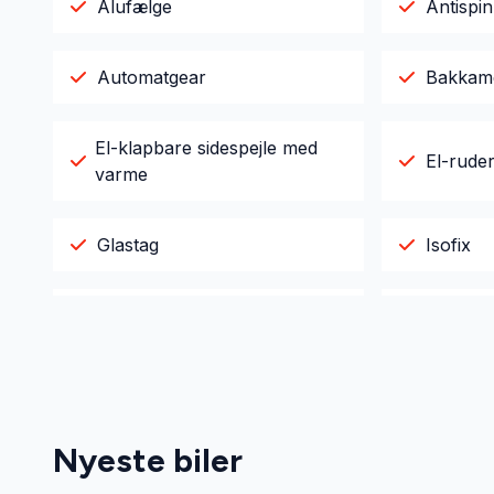
Alufælge
Antispin
Automatgear
Bakkam
El-klapbare sidespejle med
El-rude
varme
Glastag
Isofix
Læderrat
Musikst
Parkeringssensor bagved
Parkeri
Nyeste biler
Sædevarme
Tagræli