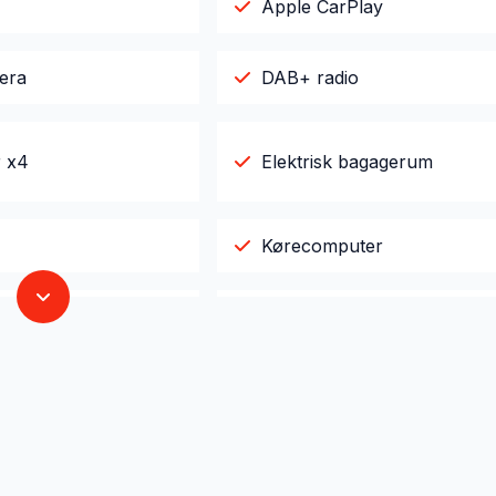
Apple CarPlay
era
DAB+ radio
r x4
Elektrisk bagagerum
Kørecomputer
reaming via bluetooth
Navigation
ngssensor foran
Skiltegenkendelse
ng
Tonede ruder