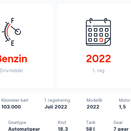
Benzin
2022
Drivmiddel
1. reg
Kilometer kørt
1. registrering
Modelår
Motor
103.000
Juli 2022
2022
1,5
Geartype
Km/l
Tank
Gear
Automatgear
18,3
58 l
7 gear