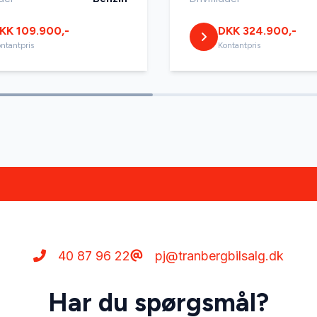
KK 109.900,-
DKK 324.900,-
ntantpris
Kontantpris
40 87 96 22
pj@tranbergbilsalg.dk
Har du spørgsmål?