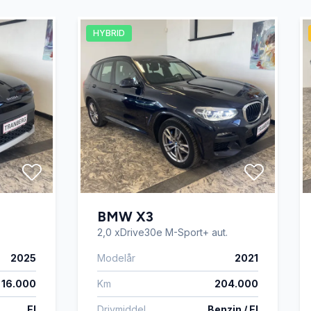
HYBRID
BMW X3
2,0 xDrive30e M-Sport+ aut.
2025
Modelår
2021
16.000
Km
204.000
El
Drivmiddel
Benzin / El