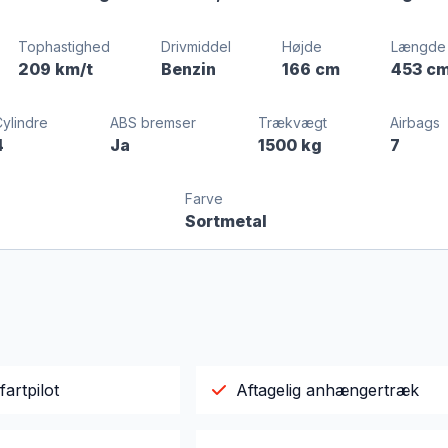
Tophastighed
Drivmiddel
Højde
Længde
209 km/t
Benzin
166 cm
453 c
Cylindre
ABS bremser
Trækvægt
Airbags
4
Ja
1500 kg
7
Farve
Sortmetal
fartpilot
Aftagelig anhængertræk