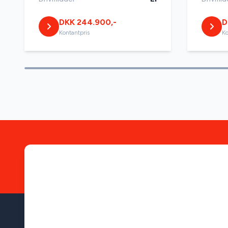
DKK 244.900,-
D
Kontantpris
Ko