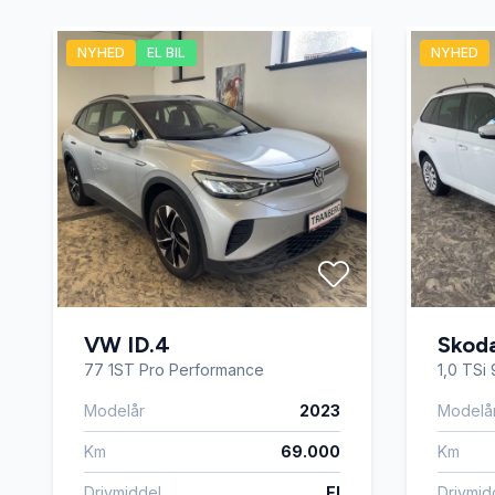
Tre sæder i bagved
Tågelyg
NYHED
EL BIL
NYHED
VW ID.4
Skoda
77 1ST Pro Performance
1,0 TSi
Modelår
2023
Modelå
Km
69.000
Km
Drivmiddel
El
Drivmid