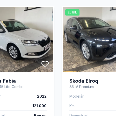
ter
Varme i rattet
EL BIL
 Fabia
Skoda Elroq
 95 Life Combi
85 iV Premium
r
2022
Modelår
121.000
Km
del
Benzin
Drivmiddel