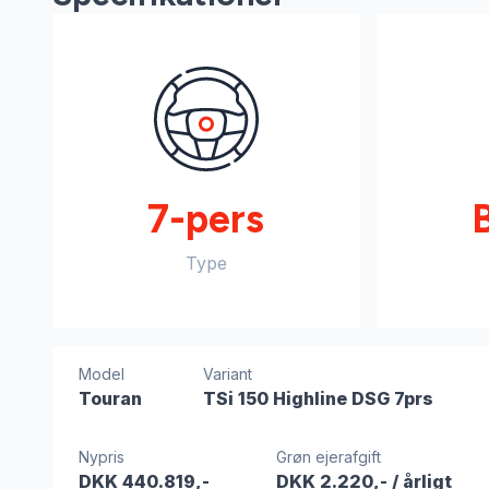
7-pers
Type
Model
Variant
Touran
TSi 150 Highline DSG 7prs
Nypris
Grøn ejerafgift
DKK 440.819,-
DKK 2.220,-
/ årligt