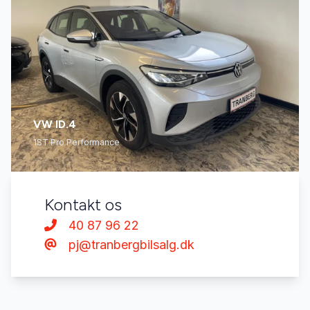
VW ID.4
1ST Pro Performance
Kontakt os
40 87 96 22
pj@tranbergbilsalg.dk