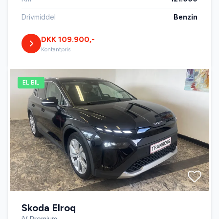
Drivmiddel
Benzin
DKK 109.900,-
Kontantpris
EL BIL
Skoda Elroq
iV Premium