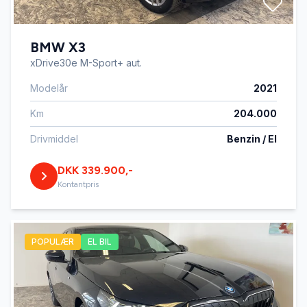
BMW X3
xDrive30e M-Sport+ aut.
Modelår
2021
Km
204.000
Drivmiddel
Benzin / El
DKK 339.900,-
Kontantpris
POPULÆR
EL BIL