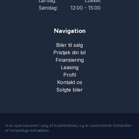
Lørdag:
Lukket
Søndag:
12:00 - 15:00
Navigation
Biler til salg
Pristjek din bil
Finansiering
Leasing
Profil
Kontakt os
Solgte biler
Vi er specialiseret i salg af kvalitetsbiler, og er uautoriseret forhandler
af forskellige bilmærker.