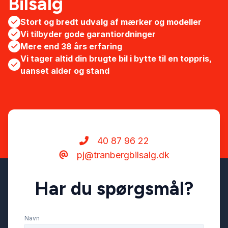
Bilsalg
Stort og bredt udvalg af mærker og modeller
Vi tilbyder gode garantiordninger
Mere end 38 års erfaring
Vi tager altid din brugte bil i bytte til en toppris,
uanset alder og stand
40 87 96 22
pj@tranbergbilsalg.dk
Har du spørgsmål?
Navn