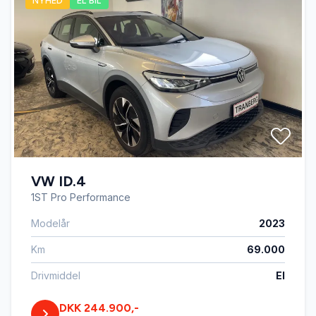
NYHED
EL BIL
VW ID.4
1ST Pro Performance
Modelår
2023
Km
69.000
Drivmiddel
El
DKK 244.900,-