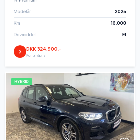
Modelår
2025
Km
16.000
Drivmiddel
El
DKK 324.900,-
Kontantpris
HYBRID