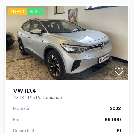
NYHED
EL BIL
Blind vinkel detektion
DAB+ radio
El-klapbare sidespejle med varme
El-ruder x4
VW ID.4
Elektrisk bagagerum
77 1ST Pro Performance
Modelår
2023
Fjernbetjent centrallås
Km
69.000
Fuld LED forlygter
Drivmiddel
El