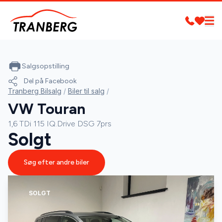
Salgsopstilling
Del på Facebook
Tranberg Bilsalg
/
Biler til salg
/
VW Touran
1,6 TDi 115 IQ.Drive DSG 7prs
Solgt
Søg efter andre biler
SOLGT