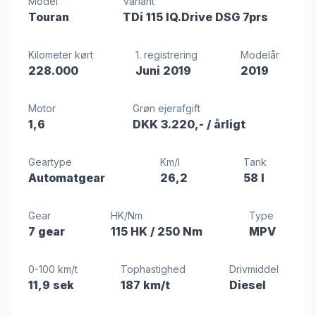
Model
Variant
Touran
TDi 115 IQ.Drive DSG 7prs
Kilometer kørt
1. registrering
Modelår
228.000
Juni 2019
2019
Motor
Grøn ejerafgift
1,6
DKK 3.220,-
/ årligt
Geartype
Km/l
Tank
Automatgear
26,2
58 l
Gear
HK/Nm
Type
7 gear
115 HK
/ 250 Nm
MPV
0-100 km/t
Tophastighed
Drivmiddel
11,9 sek
187 km/t
Diesel