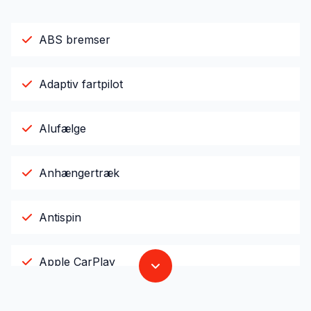
ABS bremser
Adaptiv fartpilot
Alufælge
Anhængertræk
Antispin
Apple CarPlay
Automatgear