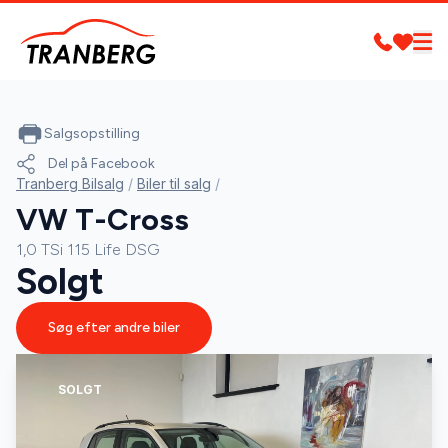
Salgsopstilling
Del på Facebook
Tranberg Bilsalg
/
Biler til salg
/
VW T-Cross
1,0 TSi 115 Life DSG
Solgt
Søg efter andre biler
SOLGT