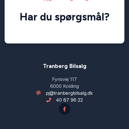
Har du spørgsmål?
Splitbagsæder
Sædevarme
Tagræling
Tranberg Bilsalg
Fynsvej 117
6000 Kolding
pj@tranbergbilsalg.dk
40 87 96 22