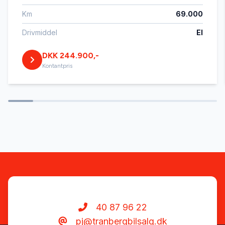
Km
69.000
Højdejusterbart førersæde
Drivmiddel
El
DKK 244.900,-
Isofix
Kontantpris
Kørecomputer
LED kørelys
Læderrat
Parkeringssensor bagved
40 87 96 22
pj@tranbergbilsalg.dk
Parkeringssensor foran