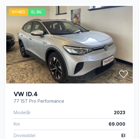
NYHED
EL BIL
Bakkamera
Blind vinkel detektion
Bluetooth
DAB+ radio
VW ID.4
Dual zone klimaanlæg
77 1ST Pro Performance
Modelår
2023
El-ruder x4
Km
69.000
El-spejle med varme
Drivmiddel
El