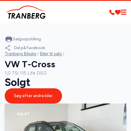
Salgsopstilling
Del på Facebook
Tranberg Bilsalg
/
Biler til salg
/
VW T-Cross
1,0 TSi 115 Life DSG
Solgt
Søg efter andre biler
SOLGT