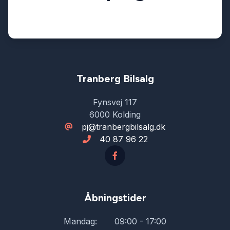
Parkeringssensor foran
Splitbagsæder
Tranberg Bilsalg
Sædevarme
Fynsvej 117
6000 Kolding
Tagræling
pj@tranbergbilsalg.dk
40 87 96 22
Åbningstider
Mandag:
09:00 - 17:00