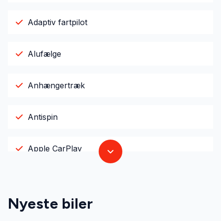
Adaptiv fartpilot
Alufælge
Anhængertræk
Antispin
Apple CarPlay
Armlæn
Nyeste biler
Automatgear