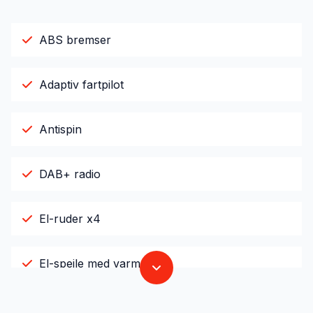
ABS bremser
Adaptiv fartpilot
Antispin
DAB+ radio
El-ruder x4
El-spejle med varme
Fjernbetjent centrallås