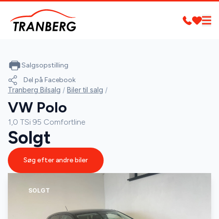
Salgsopstilling
Del på Facebook
Tranberg Bilsalg
/
Biler til salg
/
VW Polo
1,0 TSi 95 Comfortline
Solgt
Søg efter andre biler
SOLGT