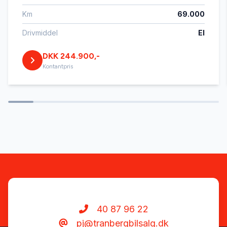
Km
69.000
Tonede ruder
Drivmiddel
El
DKK 244.900,-
Tågelygter
Kontantpris
40 87 96 22
pj@tranbergbilsalg.dk