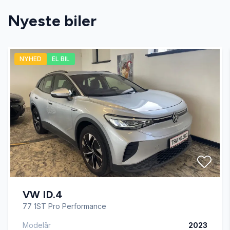
Nyeste biler
Fuldautomatisk klimaanlæg
NYHED
EL BIL
Kørecomputer
LED kørelys
Læderrat
Parkeringssensor bagved
VW ID.4
Parkeringssensor foran
77 1ST Pro Performance
Modelår
2023
Sædevarme