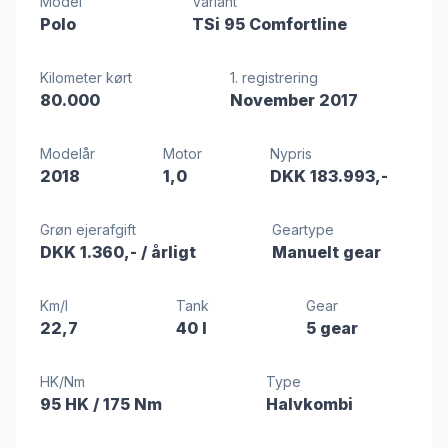
Model
Variant
Polo
TSi 95 Comfortline
Kilometer kørt
1. registrering
80.000
November 2017
Modelår
Motor
Nypris
2018
1,0
DKK 183.993,-
Grøn ejerafgift
Geartype
DKK 1.360,-
/ årligt
Manuelt gear
Km/l
Tank
Gear
22,7
40 l
5 gear
HK/Nm
Type
95 HK
/ 175 Nm
Halvkombi