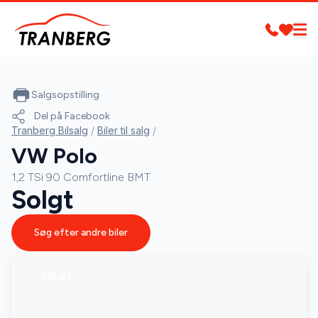
Salgsopstilling
Del på Facebook
Tranberg Bilsalg
/
Biler til salg
/
VW Polo
1,2 TSi 90 Comfortline BMT
Solgt
Søg efter andre biler
SOLGT