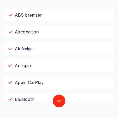
ABS bremser
Aircondition
Alufælge
Antispin
Apple CarPlay
Bluetooth
El-ruder x4