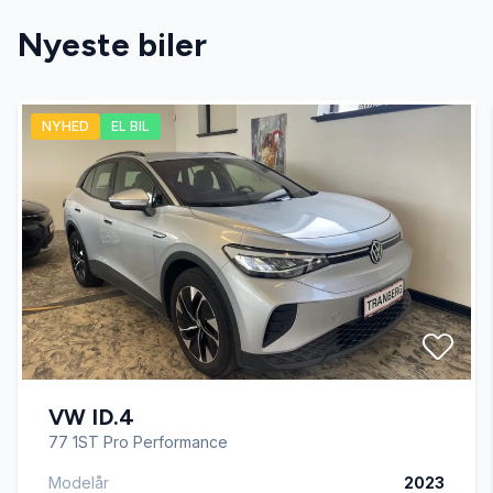
Nyeste biler
El-spejle med varme
NYHED
EL BIL
Fartpilot
Fjernbetjent centrallås
Kørecomputer
Læderrat
VW ID.4
Parkeringssensor bagved
77 1ST Pro Performance
Modelår
2023
Parkeringssensor foran