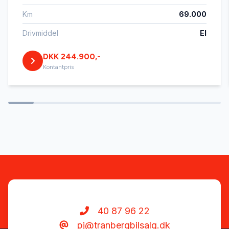
Km
69.000
Service OK
Drivmiddel
El
DKK 244.900,-
Servostyring
Kontantpris
Splitbagsæder
Tonede ruder
Tågelygter
40 87 96 22
pj@tranbergbilsalg.dk