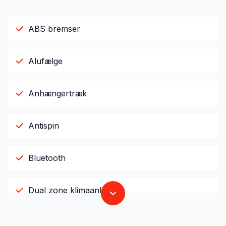
ABS bremser
Alufælge
Anhængertræk
Antispin
Bluetooth
Dual zone klimaanlæg
El-ruder x4