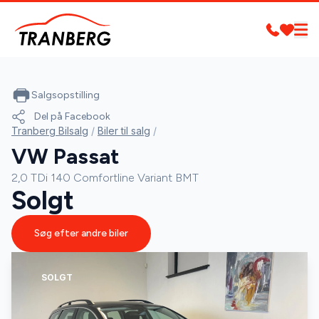
Salgsopstilling
Del på Facebook
Tranberg Bilsalg
/
Biler til salg
/
VW Passat
2,0 TDi 140 Comfortline Variant BMT
Solgt
Søg efter andre biler
SOLGT