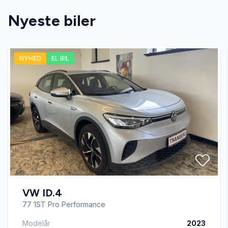
Nyeste biler
El-spejle med varme
NYHED
EL BIL
Fartpilot
Fjernbetjent centrallås
Isofix
Læderrat
VW ID.4
Parkeringssensor bagved
77 1ST Pro Performance
Modelår
2023
Parkeringssensor foran