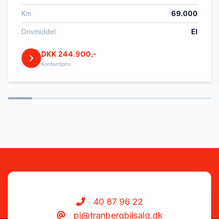
Km
69.000
Servostyring
Drivmiddel
El
DKK 244.900,-
Splitbagsæder
Kontantpris
Sædevarme
Tagræling
Træthedsregistrering
Tågelygter
40 87 96 22
pj@tranbergbilsalg.dk