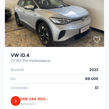
DAB+ radio
Digitalt cockpit
Dual zone klimaanlæg
VW ID.4
El-klapbare sidespejle med varme
77 1ST Pro Performance
Modelår
2023
El-ruder x4
Km
69.000
Fuld LED forlygter
Drivmiddel
El
DKK 244.900,-
Kørecomputer
Kontantpris