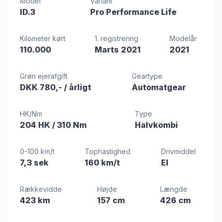
Model
Variant
ID.3
Pro Performance Life
Kilometer kørt
1. registrering
Modelår
110.000
Marts 2021
2021
Grøn ejerafgift
Geartype
DKK 780,-
/ årligt
Automatgear
HK/Nm
Type
204 HK
/ 310 Nm
Halvkombi
0-100 km/t
Tophastighed
Drivmiddel
7,3 sek
160 km/t
El
Rækkevidde
Højde
Længde
423 km
157 cm
426 cm