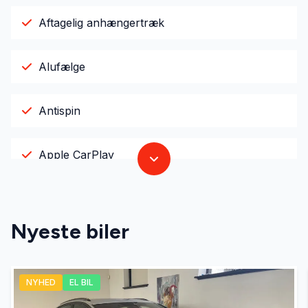
Aftagelig anhængertræk
Alufælge
Antispin
Apple CarPlay
Armlæn
Nyeste biler
Automatgear
NYHED
EL BIL
Bluetooth