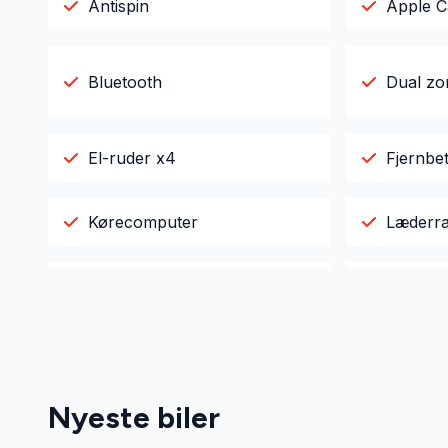
Antispin
Apple C
Bluetooth
Dual zo
El-ruder x4
Fjernbet
Kørecomputer
Læderra
Parkeringssensor bagved
Parkeri
Splitbagsæder
Sædeva
Nyeste biler
Tågelygter