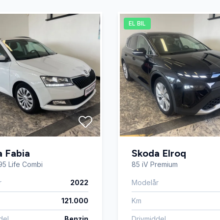
EL BIL
 Fabia
Skoda Elroq
 95 Life Combi
85 iV Premium
r
2022
Modelår
121.000
Km
del
Benzin
Drivmiddel