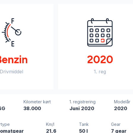
Benzin
2020
Drivmiddel
1. reg
Kilometer kørt
1. registrering
Modelår
SG
38.000
Juni 2020
2020
rtype
Km/l
Tank
Gear
tomatgear
21,6
50 l
7 gear