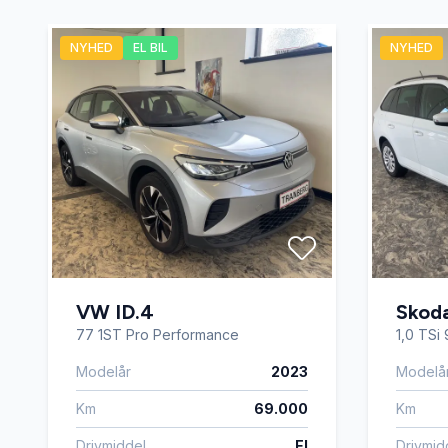
NYHED
EL BIL
NYHED
VW ID.4
Skoda
77 1ST Pro Performance
1,0 TSi
Modelår
2023
Modelå
Km
69.000
Km
Drivmiddel
El
Drivmid