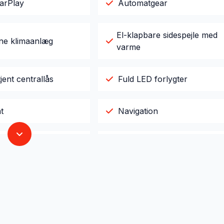
arPlay
Automatgear
El-klapbare sidespejle med
ne klimaanlæg
varme
jent centrallås
Fuld LED forlygter
t
Navigation
ngssensor foran
Service OK
rme
Tagræling