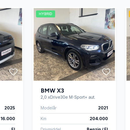
HYBRID
BMW X3
2,0 xDrive30e M-Sport+ aut.
2025
Modelår
2021
16.000
Km
204.000
El
Drivmiddel
Benzin / El