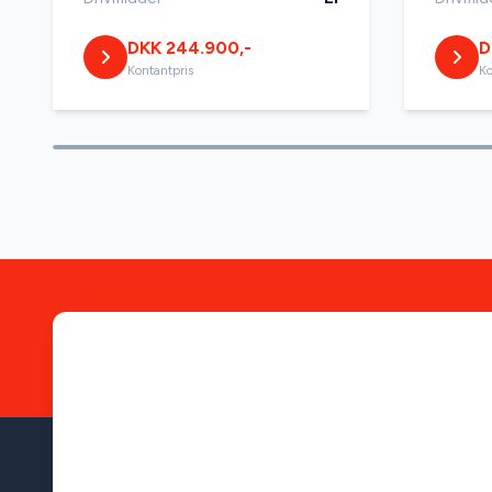
DKK 244.900,-
D
Kontantpris
Ko