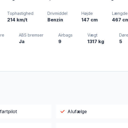
Tophastighed
Drivmiddel
Højde
Længde
214 km/t
Benzin
147 cm
467 c
dre
ABS bremser
Airbags
Vægt
Dør
Ja
9
1317 kg
5
fartpilot
Alufælge