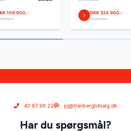
KK 109.900,-
DKK 324.900,-
ntantpris
Kontantpris
40 87 96 22
pj@tranbergbilsalg.dk
Har du spørgsmål?