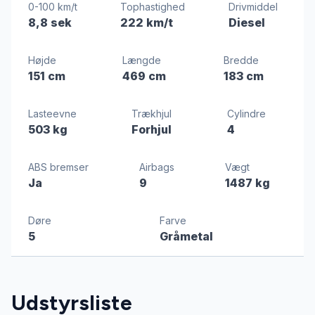
0-100 km/t
Tophastighed
Drivmiddel
8,8 sek
222 km/t
Diesel
Højde
Længde
Bredde
151 cm
469 cm
183 cm
Lasteevne
Trækhjul
Cylindre
503 kg
Forhjul
4
ABS bremser
Airbags
Vægt
Ja
9
1487 kg
Døre
Farve
5
Gråmetal
Udstyrsliste