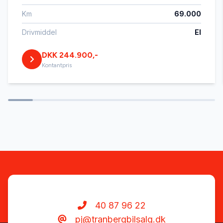
Km
69.000
Kørecomputer
Drivmiddel
El
DKK 244.900,-
Læderrat
Kontantpris
Navigation
Nøglefri betjening
Parkeringssensor bagved
Parkeringssensor foran
40 87 96 22
pj@tranbergbilsalg.dk
Service OK