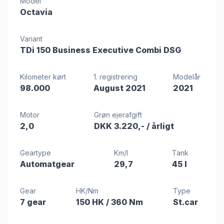
Model
Octavia
Variant
TDi 150 Business Executive Combi DSG
Kilometer kørt
1. registrering
Modelår
98.000
August 2021
2021
Motor
Grøn ejerafgift
2,0
DKK 3.220,-
/ årligt
Geartype
Km/l
Tank
Automatgear
29,7
45 l
Gear
HK/Nm
Type
7 gear
150 HK
/ 360 Nm
St.car