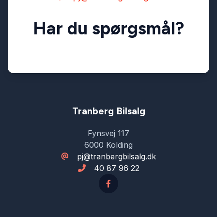
Har du spørgsmål?
Skiltegenkendelse
Splitbagsæder
Sædevarme
Tranberg Bilsalg
Tagræling
Fynsvej 117
6000 Kolding
Tonede ruder
pj@tranbergbilsalg.dk
40 87 96 22
Tågelygter
Vejbaneassistent