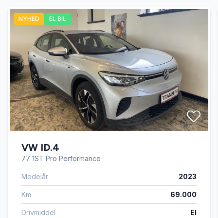
NYHED
EL BIL
Læderrat
Servostyring
Splitbagsæder
Sædevarme
VW ID.4
Tågelygter
77 1ST Pro Performance
Modelår
2023
Km
69.000
Drivmiddel
El