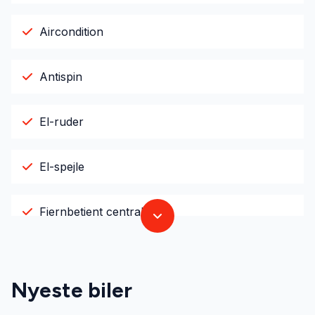
Aircondition
Antispin
El-ruder
El-spejle
Fjernbetjent centrallås
Imiteret læder
Nyeste biler
Infocenter