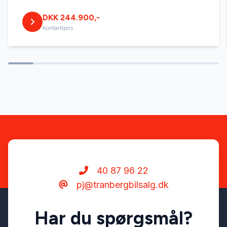
DKK 244.900,-
Kontantpris
40 87 96 22
pj@tranbergbilsalg.dk
Har du spørgsmål?