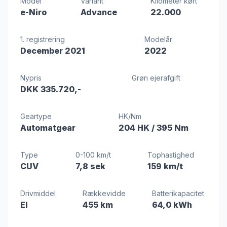
Model
Variant
Kilometer kørt
e-Niro
Advance
22.000
1. registrering
Modelår
December 2021
2022
Nypris
Grøn ejerafgift
DKK 335.720,-
Geartype
HK/Nm
Automatgear
204 HK
/ 395 Nm
Type
0-100 km/t
Tophastighed
CUV
7,8 sek
159 km/t
Drivmiddel
Rækkevidde
Batterikapacitet
El
455 km
64,0 kWh