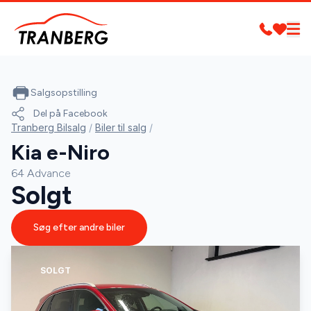
Salgsopstilling
Del på Facebook
Tranberg Bilsalg
/
Biler til salg
/
Kia e-Niro
64 Advance
Solgt
Søg efter andre biler
SOLGT