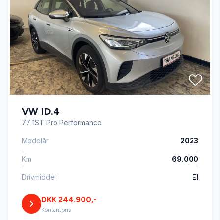
Digitalt cockpit
El-ruder x4
El-spejle med varme
VW ID.4
Fuld LED forlygter
77 1ST Pro Performance
Modelår
2023
Fuldautomatisk klimaanlæg
Km
69.000
Højdejusterbart førersæde
Drivmiddel
El
DKK 244.900,-
Isofix
Kontantpris