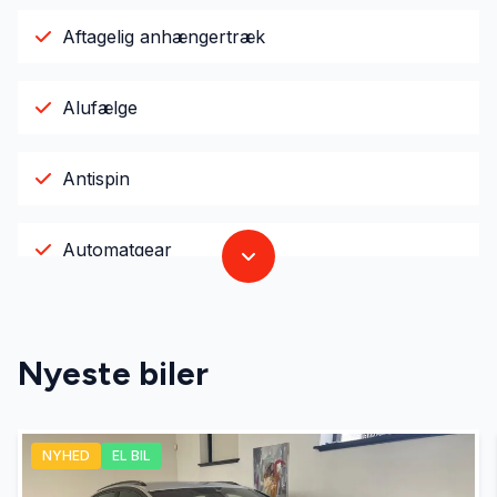
Aftagelig anhængertræk
Alufælge
Antispin
Automatgear
Bakkamera
Nyeste biler
Bluetooth
NYHED
EL BIL
DAB+ radio