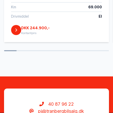
Km
69.000
Navigation
Drivmiddel
El
DKK 244.900,-
Parkeringssensor bagved
Kontantpris
Service OK
Splitbagsæder
Sportssæder
Sædevarme
40 87 96 22
pj@tranbergbilsalg.dk
Tonede ruder