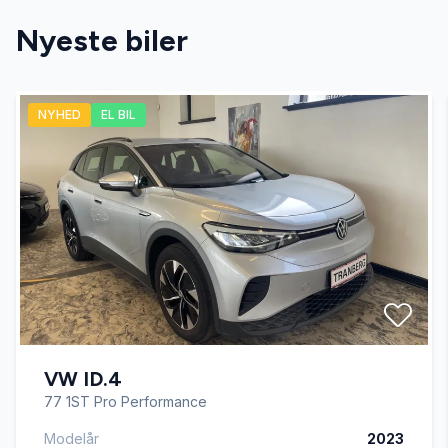
Nyeste biler
El-ruder x4
NYHED
EL BIL
El-spejle med varme
Fartpilot
Fjernbetjent centrallås
Kørecomputer
VW ID.4
LED kørelys
77 1ST Pro Performance
Modelår
2023
Læderrat