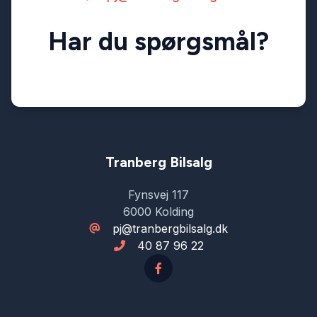
Har du spørgsmål?
Xenonlygter
Tranberg Bilsalg
Fynsvej 117
6000 Kolding
pj@tranbergbilsalg.dk
40 87 96 22