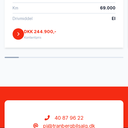
Km
69.000
Drivmiddel
El
DKK 244.900,-
Kontantpris
40 87 96 22
pj@tranbergbilsalg.dk