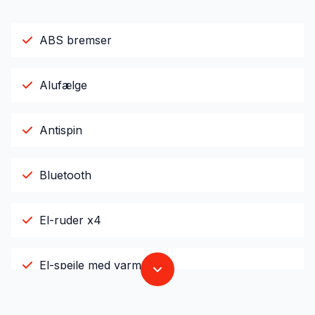
ABS bremser
Alufælge
Antispin
Bluetooth
El-ruder x4
El-spejle med varme
Fartpilot