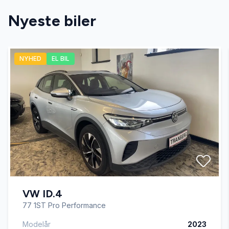
Nyeste biler
Fjernbetjent centrallås
NYHED
EL BIL
Fuldautomatisk klimaanlæg
Kørecomputer
Læderrat
Splitbagsæder
VW ID.4
Sædevarme
77 1ST Pro Performance
Modelår
2023
Tågelygter