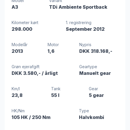
Model
Variant
A3
TDi Ambiente Sportback
Kilometer kørt
1. registrering
298.000
September 2012
Modelår
Motor
Nypris
2013
1,6
DKK 318.168,-
Grøn ejerafgift
Geartype
DKK 3.580,-
/ årligt
Manuelt gear
Km/l
Tank
Gear
23,8
55 l
5 gear
HK/Nm
Type
105 HK
/ 250 Nm
Halvkombi